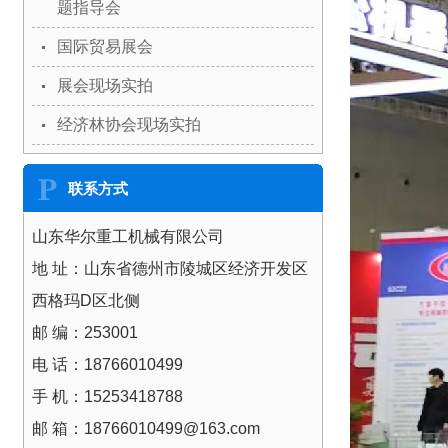
题指导会
国际贸易展会
展会现场实拍
经济林协会现场实拍
联系方式
山东华尔重工机械有限公司
地 址：山东省德州市陵城区经济开发区
西格玛D区北侧
邮 编：253001
电 话：18766010499
手 机：15253418788
邮 箱：18766010499@163.com