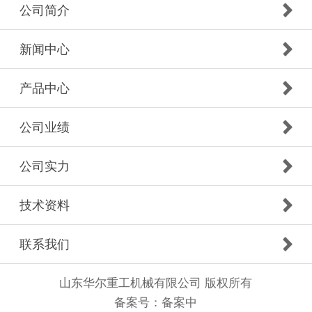
公司简介
新闻中心
产品中心
公司业绩
公司实力
技术资料
联系我们
山东华尔重工机械有限公司 版权所有
备案号：
备案中